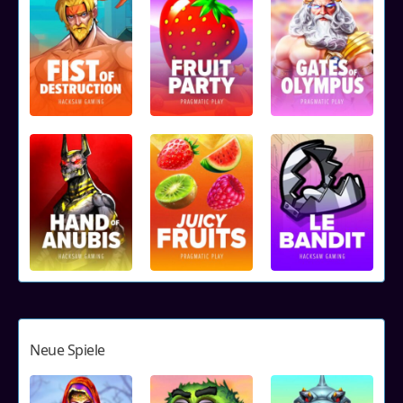
Neue Spiele