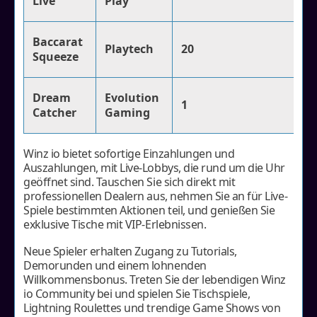
Live
Play
Baccarat
Playtech
20
Squeeze
Dream
Evolution
1
Catcher
Gaming
Winz io bietet sofortige Einzahlungen und
Auszahlungen, mit Live-Lobbys, die rund um die Uhr
geöffnet sind. Tauschen Sie sich direkt mit
professionellen Dealern aus, nehmen Sie an für Live-
Spiele bestimmten Aktionen teil, und genießen Sie
exklusive Tische mit VIP-Erlebnissen.
Neue Spieler erhalten Zugang zu Tutorials,
Demorunden und einem lohnenden
Willkommensbonus. Treten Sie der lebendigen Winz
io Community bei und spielen Sie Tischspiele,
Lightning Roulettes und trendige Game Shows von