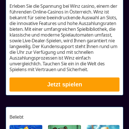
Erleben Sie die Spannung bei Winz casino, einem der
führenden Online-Casinos in Österreich. Winz ist
bekannt für seine beeindruckende Auswahl an Slots,
die innovative Features und hohe Auszahlungsraten
bieten. Mit einer umfangreichen Spielbibliothek, die
klassische und moderne Spielautomaten umfasst,
sowie Live-Dealer-Spielen, wird Ihnen garantiert nie
langweilig. Der Kundensupport steht Ihnen rund um
die Uhr zur Verfügung und mit schnellen
Auszahlungsprozessen ist Winz einfach
unvergleichlich. Tauchen Sie ein in die Welt des
Spielens mit Vertrauen und Sicherheit.
Jetzt spielen
Beliebt