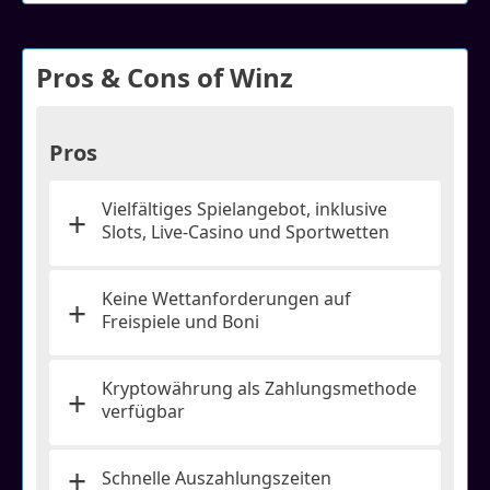
Pros & Cons of Winz
Pros
Vielfältiges Spielangebot, inklusive
Slots, Live-Casino und Sportwetten
Keine Wettanforderungen auf
Freispiele und Boni
Kryptowährung als Zahlungsmethode
verfügbar
Schnelle Auszahlungszeiten