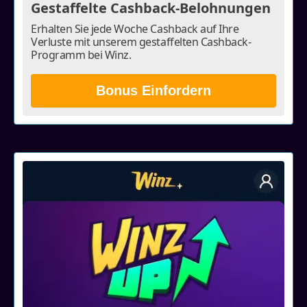
Gestaffelte Cashback-Belohnungen
Erhalten Sie jede Woche Cashback auf Ihre
Verluste mit unserem gestaffelten Cashback-
Programm bei Winz.
Bonus Einfordern