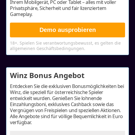
Ihrem Mobilgerät, PC oder Tablet – alles mit voller
Privatsphäre, Sicherheit und fair lizenziertem
Gameplay.
Demo ausprobieren
18+. Spielen Sie verantwortungsbewusst, es gelten die
allgemeinen Geschäftsbedingungen.
Winz Bonus Angebot
Entdecken Sie die exklusiven Bonusmöglichkeiten bei
Winz, die speziell für österreichische Spieler
entwickelt wurden. Genießen Sie lohnende
Einzahlungsboni, exklusives Cashback sowie das
Vergnügen von Freispielen und speziellen Aktionen.
Alle Angebote sind für völlige Bequemlichkeit in Euro
verfügbar.