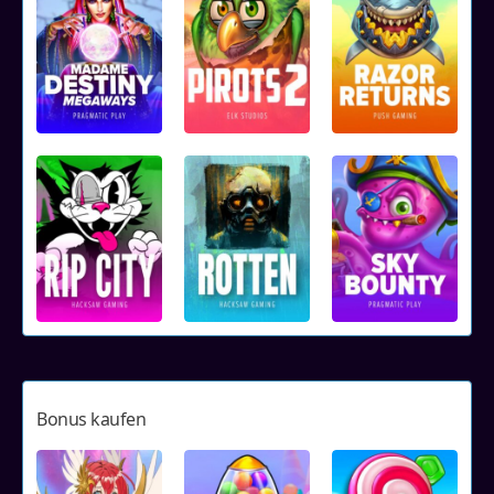
Bonus kaufen