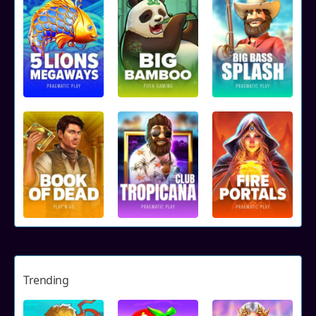
Trending