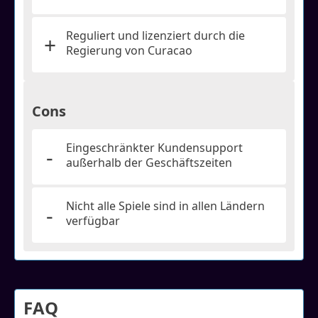
Reguliert und lizenziert durch die
Regierung von Curacao
Cons
Eingeschränkter Kundensupport
außerhalb der Geschäftszeiten
Nicht alle Spiele sind in allen Ländern
verfügbar
FAQ